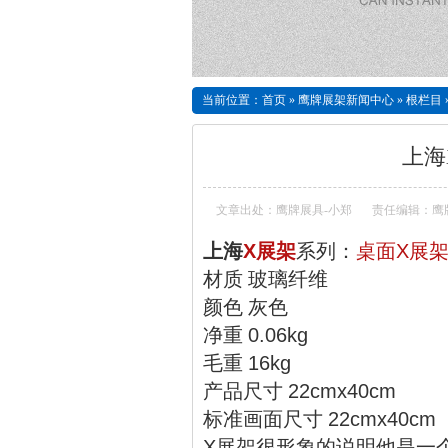
当前位置：
首页
»
鹰牌展架新闻中心
»
根栏目
上海
文章出处：鹰牌展具-小郑
责任编辑：鹰
上海
X展架
系列：
桌面X展
材质 玻璃纤维
颜色 灰色
净重 0.06kg
毛重 16kg
产品尺寸 22cmx40cm
标准画面尺寸 22cmx40cm
X展架很形象的说明他是一