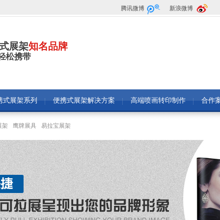
腾讯微博
新浪微博
式展架
知名品牌
·轻松携带
携式展架系列
便携式展架解决方案
高端喷画转印制作
合作
展架
鹰牌展具
易拉宝展架