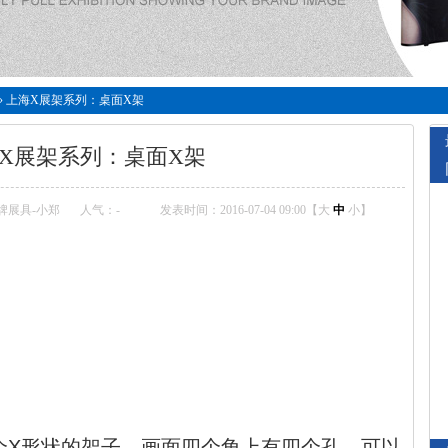
»
上海X展架系列：桌面X架
X展架系列：桌面X架
牌展具-小郑
人气：
-
发表时间：2016-07-04 09:00【
大
中
小
】
架
个X形状的架子，画面四个角上有四个孔，可以