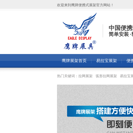
欢迎来到鹰牌便携式展架官方网站！
中国便携
简单安装 
鹰牌展架首页
易拉宝展架
便
热门关键词：
拉网展架
弧形拉网展架
易拉宝