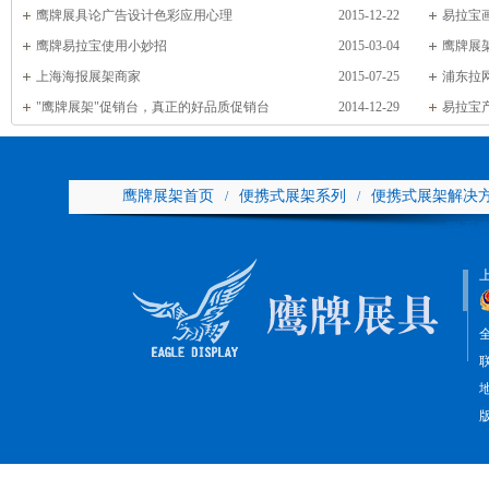
鹰牌展具论广告设计色彩应用心理
2015-12-22
易拉宝
鹰牌易拉宝使用小妙招
2015-03-04
鹰牌展
上海海报展架商家
2015-07-25
浦东拉
"鹰牌展架"促销台，真正的好品质促销台
2014-12-29
易拉宝
鹰牌展架首页
便携式展架系列
便携式展架解决
/
/
联系
全