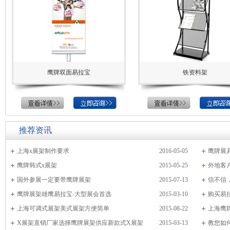
鹰牌双面易拉宝
铁资料架
推荐资讯
上海x展架制作要求
2016-05-05
鹰牌展
鹰牌韩式x展架
2015-05-25
外地客
国外参展一定要带鹰牌展架
2015-07-13
的配件！
信不信
鹰牌展架雄鹰易拉宝-大型展会首选
2015-03-10
购买易
上海可调式展架美式展架方便简单
2015-08-22
上海鹰
X展架直销厂家选择鹰牌展架供应新款式X展架
2015-03-13
教您如